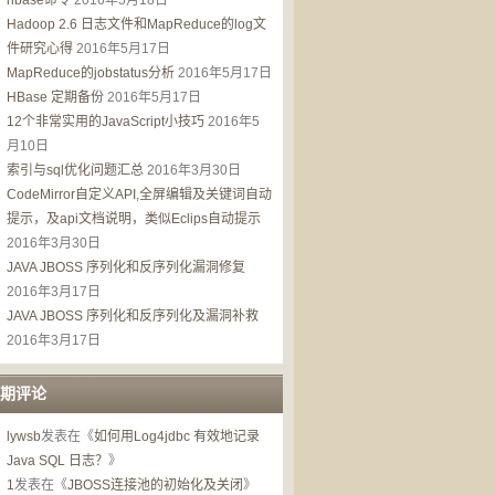
hbase命令
2016年5月18日
Hadoop 2.6 日志文件和MapReduce的log文
件研究心得
2016年5月17日
MapReduce的jobstatus分析
2016年5月17日
HBase 定期备份
2016年5月17日
12个非常实用的JavaScript小技巧
2016年5
月10日
索引与sql优化问题汇总
2016年3月30日
CodeMirror自定义API,全屏编辑及关键词自动
提示，及api文档说明，类似Eclips自动提示
2016年3月30日
JAVA JBOSS 序列化和反序列化漏洞修复
2016年3月17日
JAVA JBOSS 序列化和反序列化及漏洞补救
2016年3月17日
期评论
lywsb
发表在《
如何用Log4jdbc 有效地记录
Java SQL 日志？
》
1
发表在《
JBOSS连接池的初始化及关闭
》