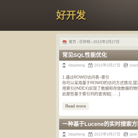
好开发
首页
› 日存档 › 2015年3月27日
常见SQL性能优化
lidasheng
2015年3月27日
ora
1 通过ROWID访问表–索引
你可以采用基于ROWID的访问方式情况,提高
用索引(INDEX)实现了数据和存放数据的物
此那些基于索引列的查询就[......]
Read more
一种基于Lucene的实时搜索方
lidasheng
2015年3月27日
java