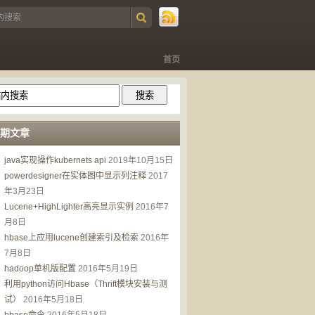
首页
期文章
java实现操作kubernets api
2019年10月15日
powerdesigner在实体图中显示列注释
2017
年3月23日
Lucene+HighLighter高亮显示实例
2016年7
月8日
hbase上应用lucene创建索引及检索
2016年
7月8日
hadoop单机版配置
2016年5月19日
利用python访问Hbase（Thrift模块安装与测
试）
2016年5月18日