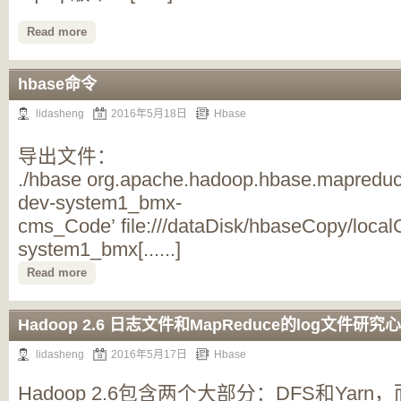
Read more
hbase命令
lidasheng
2016年5月18日
Hbase
导出文件：
./hbase org.apache.hadoop.hbase.mapreduce
dev-system1_bmx-
cms_Code’ file:///dataDisk/hbaseCopy/loca
system1_bmx[......]
Read more
Hadoop 2.6 日志文件和MapReduce的log文件研究
lidasheng
2016年5月17日
Hbase
Hadoop 2.6包含两个大部分：DFS和Yarn