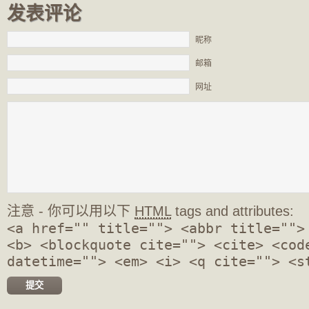
发表评论
昵称
邮箱
网址
注意 - 你可以用以下
HTML
tags and attributes:
<a href="" title=""> <abbr title="">
<b> <blockquote cite=""> <cite> <cod
datetime=""> <em> <i> <q cite=""> <s