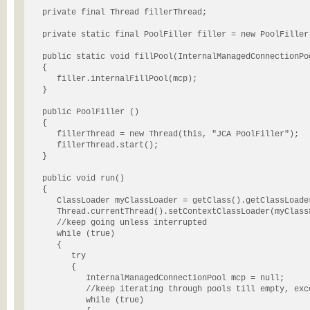
   private final Thread fillerThread;

   private static final PoolFiller filler = new PoolFiller(
   public static void fillPool(InternalManagedConnectionPoo
   {

      filler.internalFillPool(mcp);

   }

   public PoolFiller ()

   {

      fillerThread = new Thread(this, "JCA PoolFiller");

      fillerThread.start();

   }

   public void run()

   {

      ClassLoader myClassLoader = getClass().getClassLoader
      Thread.currentThread().setContextClassLoader(myClassL
      //keep going unless interrupted

      while (true)

      {

         try

         {

            InternalManagedConnectionPool mcp = null;

            //keep iterating through pools till empty, exce
            while (true)
