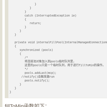
               }

            }

         }

         catch (InterruptedException ie)

         {

            return;

         }

      }

   }

   private void internalFillPool(InternalManagedConnectionP
   {

      synchronized (pools)

      {

    	 /*

    	 将连接池对象加入到pools临时队列里，

    	 这里的pools只是一个临时队列，用于进行fillToMin的操作。

    	 */

         pools.addLast(mcp);

       //notify()会触发器run

         pools.notify();

      }

   }

}
fillToMin函数如下：