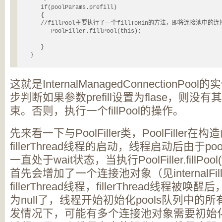
      if(poolParams.prefill)

      {

      //fillPool主要执行了一个fillToMin的方法，即将连接池中的连
         PoolFiller.fillPool(this);

      }

   }
这就是InternalManagedConnectionP
步判断如果参数prefill设置为flase，则
束。否则，执行一个fillPool的操作。
先来看一下与PoolFiller类，PoolFiller
fillerThread线程的启动，线程启动后由于
一直处于wait状态，当执行PoolFiller.fillPool(
首先会增加了一个连接池对象（见internalFi
fillerThread线程，fillerThread线程被
为null了，线程开始初始化pools队列中
发情况下，可能有多个连接池对象需要初始