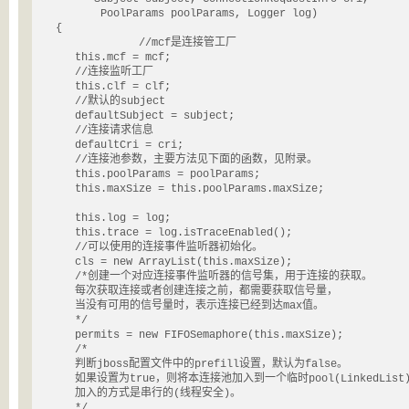
          PoolParams poolParams, Logger log)

   {

   		//mcf是连接管工厂

      this.mcf = mcf;

      //连接监听工厂

      this.clf = clf;

      //默认的subject

      defaultSubject = subject;

      //连接请求信息

      defaultCri = cri;

      //连接池参数，主要方法见下面的函数，见附录。

      this.poolParams = poolParams;

      this.maxSize = this.poolParams.maxSize;

      this.log = log;

      this.trace = log.isTraceEnabled();

      //可以使用的连接事件监听器初始化。

      cls = new ArrayList(this.maxSize);

      /*创建一个对应连接事件监听器的信号集，用于连接的获取。

      每次获取连接或者创建连接之前，都需要获取信号量，

      当没有可用的信号量时，表示连接已经到达max值。

      */

      permits = new FIFOSemaphore(this.maxSize);

      /*

      判断jboss配置文件中的prefill设置，默认为false。

      如果设置为true，则将本连接池加入到一个临时pool(LinkedList)
      加入的方式是串行的(线程安全)。

      */
