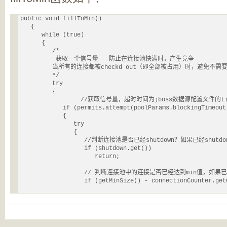
public void fillToMin()

   {

      while (true)

      {

         /*

          获取一个信号量 - 防止在连接池快满时，产生竞争

         当所有的连接都被checkd out（即全部被占用）时，避免不需要
         */

         try

         {

        	 //获取信号量，超时时间为jboss数据源配置文件的time out

            if (permits.attempt(poolParams.blockingTimeout)
            {

               try

               {

            	  //判断连接池是否已经shutdown？如果已经shutdown，则直接返回。

                  if (shutdown.get())

                     return;

                  // 判断连接池中的连接是否已经达到min值，如
                  if (getMinSize() - connectionCounter.get