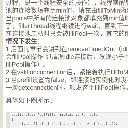
过程，是一个线程安全的操作），线程唤醒
池的连接数填充至min值，填充由fillToMi
当pools中所有的连接池对象都填充到min值
了，fillerThread线程继续进行wait，直到下一
在连接池启动时只会被fillPool一次，其它的fi
情况下发生
：
1.后面的章节会讲到在removeTimedOut（
会fillPool操作-即清理Idle连接后，发现小
fillPool操作）。
2.在valitionconnection后，紧接着执行fill
3.当prefill设置为false，即连接池实例化时没
一次getconnection时，触发这个fillPool操
具体如下图所示：
public class PoolFiller implements Runnable

{

   private final LinkedList pools = new LinkedList();
