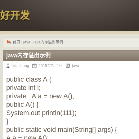
好开发
首页
›
java
› java内存溢出示例
java内存溢出示例
lidasheng
2015年7月1日
java
public class A {
private int i;
private A a = new A();
public A() {
System.out.println(111);
}
public static void main(String[] args) {
A a = new A();