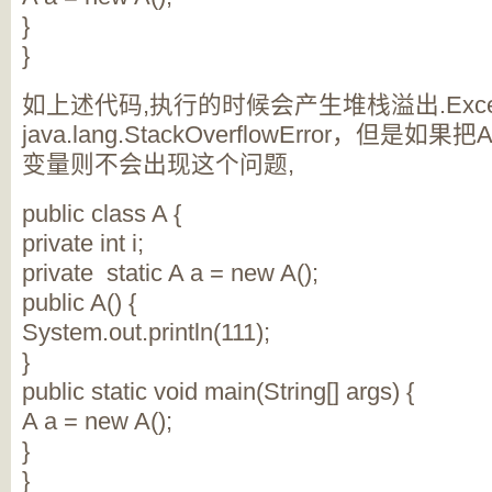
}
}
如上述代码,执行的时候会产生堆栈溢出.Exception i
java.lang.StackOverflowError，但是如
变量则不会出现这个问题,
public class A {
private int i;
private static A a = new A();
public A() {
System.out.println(111);
}
public static void main(String[] args) {
A a = new A();
}
}